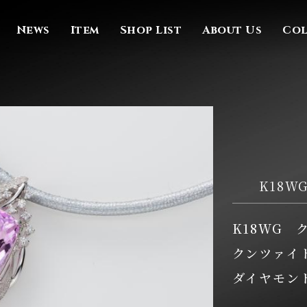
News
Item
Shop List
About Us
Co
K18
K18WG
クンツァイト
ダイヤモンド0